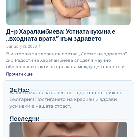
Д-р Хараламбиева: Устната кухина е
„входната врата” към здравето
January 13, 2026
/
В интервю за здравния портал „Светът на здравето“
д-р Радостина Хараламбиева споделя научно
обосновани факти за връзката между денталното и...
Прочети още
За Нас
Вашето място за качествена дентална грижа в
България! Постигането на красиви и здрави
усмивки е нашата страст.
Последни