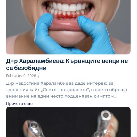
Д-р Хараламбиева: Кървящите венци не
са безобидни
February 9, 2026
/
Д-р Радостина Хараламбиева даде интервю за
здравния сайт „Светът на здравето“, в което обръща
внимание на един често подценяван симптом...
Прочети още