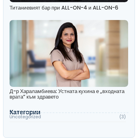
Титаниевият бар при ALL-ON-4 и ALL-ON-6
Д-р Хараламбиева: Устната кухина е „входната
врата” към здравето
Категории
Uncategorized
(3)