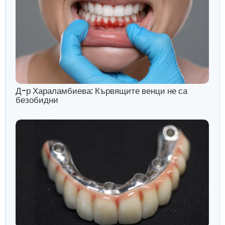
Д-р Хараламбиева: Кървящите венци не са
безобидни